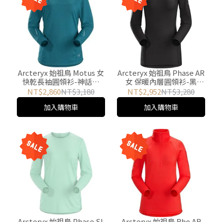
Arcteryx 始祖鳥 Motus 女
Arcteryx 始祖鳥 Phase AR
快乾長袖圓領衫-神話綠
女 保暖內層圓領衫-黑
18907 游遊戶外 Yoyo
16250 游遊戶外 Yoyo
NT$2,860
NT$3,180
NT$2,952
NT$3,280
Outdoor
Outdoor
加入購物車
加入購物車
Arcteryx 始祖鳥 Phase SL
Arcteryx 始祖鳥 Rho AR