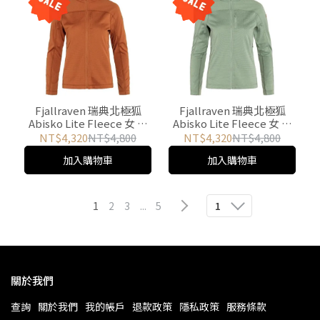
Fjallraven 瑞典北極狐
Fjallraven 瑞典北極狐
Abisko Lite Fleece 女 刷
Abisko Lite Fleece 女 刷
毛夾克-赤陶棕 87142-243
毛夾克-霧綠 87142-674 游
NT$4,320
NT$4,800
NT$4,320
NT$4,800
游遊戶外 Yoyo outdoor
遊戶外 Yoyo outdoor
加入購物車
加入購物車
1
2
3
...
5
1
關於我們
查詢
關於我們
我的帳戶
退款政策
隱私政策
服務條款