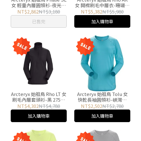
女 輕量內層圓領衫-夜光綠
女 開襟刷毛中層衣-珊瑚紅
16242 游遊戶外 Yoyo
11273 游遊戶外 Yoyo
NT$2,862
NT$3,180
NT$5,382
NT$5,980
Outdoor
Outdoor
已售完
加入購物車
Arcteryx 始祖鳥 Rho LT 女
Arcteryx 始祖鳥 Tolu 女
刷毛內層套頭衫-黑 27591
快乾長袖圓領衫-峽灣藍
游遊戶外 Yoyo Outdoor
20953 游遊戶外 Yoyo
NT$4,302
NT$4,780
NT$2,502
NT$2,780
Outdoor
加入購物車
加入購物車