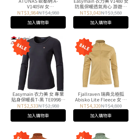
ATUNAS 歐都納 A-
Easymain 衣力美 V1480 女
V1405W 女
防風保暖透氣背心 游遊戶
WINDSTOPPER防風保暖
外Yoyo Outdoor
NT$3,984
NT$4,980
NT$3,043
NT$3,580
背心 紫紅 游遊戶外Yoyo
加入購物車
加入購物車
Outdoor
Easymain 衣力美 女 專業
Fjallraven 瑞典北極狐
貼身保暖長T-黑 TE09984-
Abisko Lite Fleece 女 刷
75 游遊戶外Yoyo Outdoor
毛夾克-沙丘褐 87142-196
NT$2,533
NT$2,980
NT$4,320
NT$4,800
游遊戶外 Yoyo outdoor
加入購物車
加入購物車